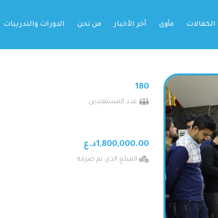
الكفالات
مأوى
آخر الأخبار
من نحن
الدورات والتدريبات
180
عدد المستفيدين
1,800,000.00د.ع
المبلغ الذي تم صرفه