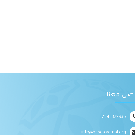
اصل معنا
7843329935
info@nabdalaamal.org