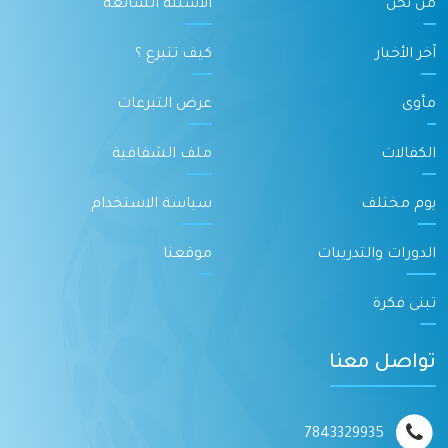
من نحن
الأسئلة الشائعة
آخر الأخبار
كيف تتبرع ؟
مأوى
عرض التبرعات
الكفالات
ملف الشفافية
يوم مختلف
سياسة الاستخدام
الدورات والتدريبات
موقعنا
تبنى فكرة
تواصل معنا
7843329935